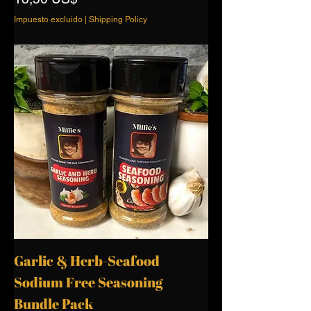
Impuesto excluido
|
Shipping Policy
Garlic & Herb-Seafood
Sodium Free Seasoning
Bundle Pack