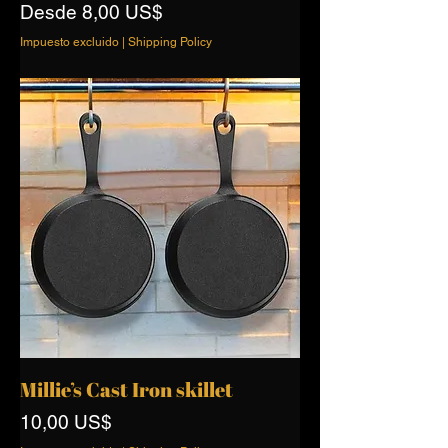
Precio de oferta
Desde
8,00 US$
Impuesto excluido
|
Shipping Policy
Millie’s Cast Iron skillet
Precio
10,00 US$