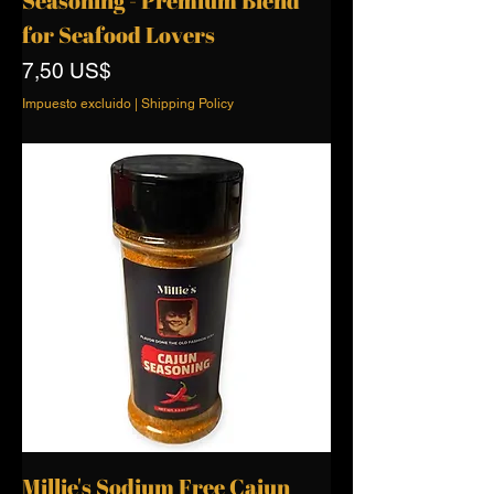
Seasoning - Premium Blend
for Seafood Lovers
Precio
7,50 US$
Impuesto excluido
|
Shipping Policy
Millie's Sodium Free Cajun