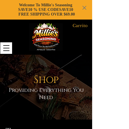
Welcome To Millie's Seasoning
SAVE10 % USE CODESAVE10
FREE SHIPPING OVER $69.00
Carrito
Shop
Providing Everything You
Need