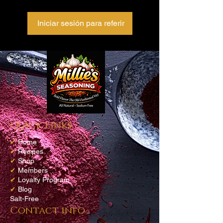
Iniciar sesión para referir
Quick Links
✔
Home
✔
Recipes
✔
Shop
✔
Members
✔
Loyalty Program
✔
Blog
Salt-Free
Contact info