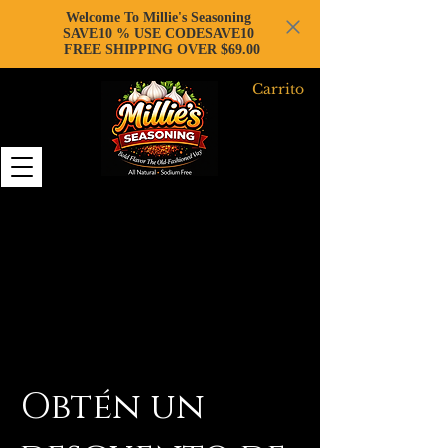
Welcome To Millie's Seasoning
SAVE10 % USE CODESAVE10
FREE SHIPPING OVER $69.00
Carrito
Obtén un