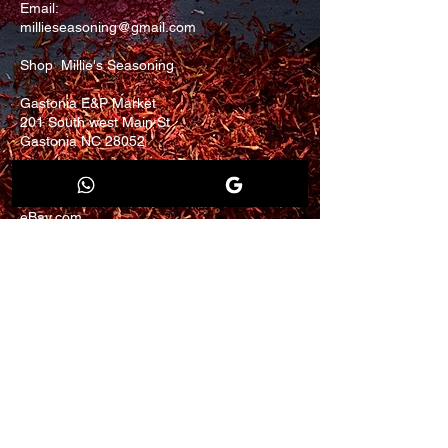
Email:
millieseasoning@gmail.com
Shop Millie's Seasoning
Gastonia E&P Market
201 South west Main St
Gastonia NC 28052
Finds us on
Walmart.com
eBay.com
Join our mailing list for
updates and promotion.
Email
Submit